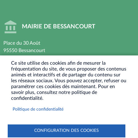
MAIRIE DE BESSANCOURT
Place du 30 Août
95550 Bessancourt
01 30 40 44 44
Ce site utilise des cookies afin de mesurer la
fréquentation du site, de vous proposer des contenus
Horaires d’ouverture : Lundi - Mardi - Mercredi -
animés et interactifs et de partager du contenu sur
Vendredi
les réseaux sociaux. Vous pouvez accepter, refuser ou
paramétrer ces cookies dès maintenant. Pour en
8h30 - 12h / 13h30-17h30
savoir plus, consultez notre politique de
Jeudi : Fermé le matin - 13h30-17h30
confidentialité.
Samedi : Ouvert les 1er et 3eme samedis du mois
Politique de confidentialité
9h30-12h
RÉSEAUX
SOCIAUX
CONFIGURATION DES COOKIES