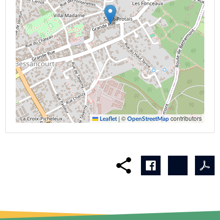
|
©
contributors
Leaflet
OpenStreetMap