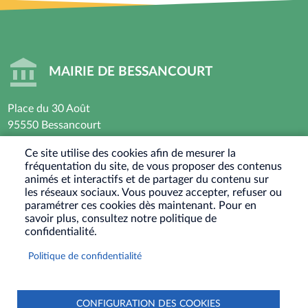
MAIRIE DE BESSANCOURT
Place du 30 Août
95550 Bessancourt
01 30 40 44 44
Ce site utilise des cookies afin de mesurer la
fréquentation du site, de vous proposer des contenus
Horaires d’ouverture : Lundi - Mardi - Mercredi -
animés et interactifs et de partager du contenu sur
Vendredi
les réseaux sociaux. Vous pouvez accepter, refuser ou
paramétrer ces cookies dès maintenant. Pour en
8h30 - 12h / 13h30-17h30
savoir plus, consultez notre politique de
Jeudi : Fermé le matin - 13h30-17h30
confidentialité.
Samedi : Ouvert les 1er et 3eme samedis du mois
Politique de confidentialité
9h30-12h
RÉSEAUX
SOCIAUX
CONFIGURATION DES COOKIES