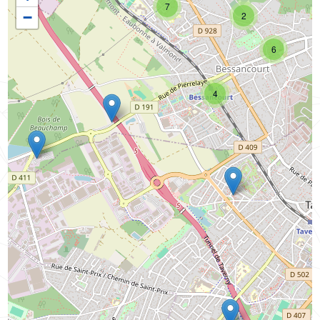
7
−
2
6
4