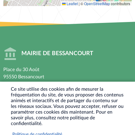
Leaflet
|
©
OpenStreetMap
contributors
MAIRIE DE BESSANCOURT
Place du 30 Août
95550 Bessancourt
01 30 40 44 44
Ce site utilise des cookies afin de mesurer la
fréquentation du site, de vous proposer des contenus
Horaires d’ouverture : Lundi - Mardi - Mercredi -
animés et interactifs et de partager du contenu sur
Vendredi
les réseaux sociaux. Vous pouvez accepter, refuser ou
paramétrer ces cookies dès maintenant. Pour en
8h30 - 12h / 13h30-17h30
savoir plus, consultez notre politique de
Jeudi : Fermé le matin - 13h30-17h30
confidentialité.
Samedi : Ouvert les 1er et 3eme samedis du mois
Politique de confidentialité