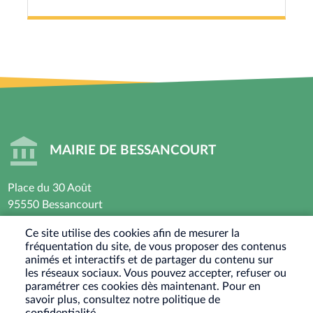
MAIRIE DE BESSANCOURT
Place du 30 Août
95550 Bessancourt
01 30 40 44 44
Ce site utilise des cookies afin de mesurer la
fréquentation du site, de vous proposer des contenus
Horaires d’ouverture : Lundi - Mardi - Mercredi -
animés et interactifs et de partager du contenu sur
Vendredi
les réseaux sociaux. Vous pouvez accepter, refuser ou
paramétrer ces cookies dès maintenant. Pour en
8h30 - 12h / 13h30-17h30
savoir plus, consultez notre politique de
Jeudi : Fermé le matin - 13h30-17h30