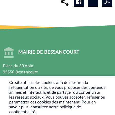
MAIRIE DE BESSANCOURT
Place du 30 Août
95550 Bessancourt
01 30 40 44 44
Ce site utilise des cookies afin de mesurer la
fréquentation du site, de vous proposer des contenus
Horaires d’ouverture : Lundi - Mardi - Mercredi -
animés et interactifs et de partager du contenu sur
Vendredi
les réseaux sociaux. Vous pouvez accepter, refuser ou
paramétrer ces cookies dès maintenant. Pour en
8h30 - 12h / 13h30-17h30
savoir plus, consultez notre politique de
Jeudi : Fermé le matin - 13h30-17h30
confidentialité.