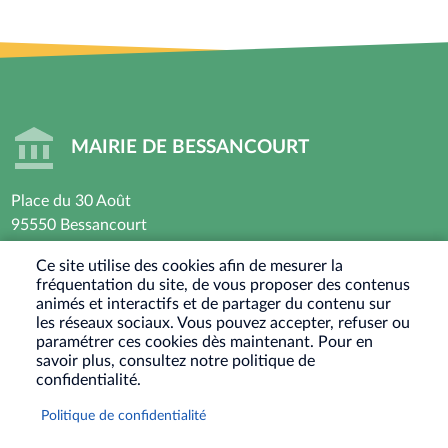
MAIRIE DE BESSANCOURT
Place du 30 Août
95550 Bessancourt
01 30 40 44 44
Ce site utilise des cookies afin de mesurer la
fréquentation du site, de vous proposer des contenus
Horaires d’ouverture : Lundi - Mardi - Mercredi -
animés et interactifs et de partager du contenu sur
Vendredi
les réseaux sociaux. Vous pouvez accepter, refuser ou
paramétrer ces cookies dès maintenant. Pour en
8h30 - 12h / 13h30-17h30
savoir plus, consultez notre politique de
Jeudi : Fermé le matin - 13h30-17h30
confidentialité.
Samedi : Ouvert les 1er et 3eme samedis du mois
Politique de confidentialité
9h30-12h
RÉSEAUX