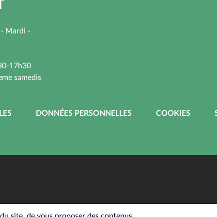
T
 - Mardi -
h30-17h30
3eme samedis
LES
DONNÉES PERSONNELLES
COOKIES
n du site, de vous proposer des contenus