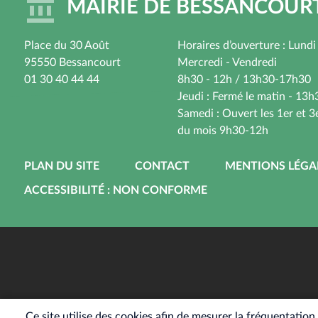
MAIRIE DE BESSANCOUR
Place du 30 Août
Horaires d’ouverture : Lundi
95550 Bessancourt
Mercredi - Vendredi
01 30 40 44 44
8h30 - 12h / 13h30-17h30
Jeudi : Fermé le matin - 13
Samedi : Ouvert les 1er et 
du mois 9h30-12h
PIED
PLAN DU SITE
CONTACT
MENTIONS LÉGA
DE
ACCESSIBILITÉ : NON CONFORME
PAGE
Ce site utilise des cookies afin de mesurer la fréquentatio