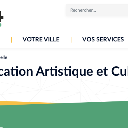
Aller
au
contenu
principal
VOTRE VILLE
VOS SERVICES
elle
ation Artistique et Cul