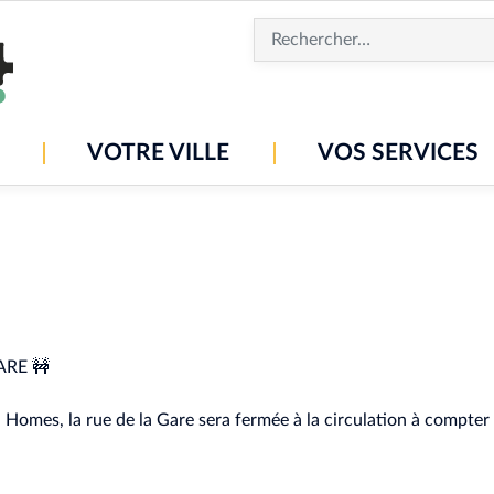
Aller
au
contenu
principal
VOTRE VILLE
VOS SERVICES
🚧
GARE
Homes, la rue de la Gare sera fermée à la circulation à compter