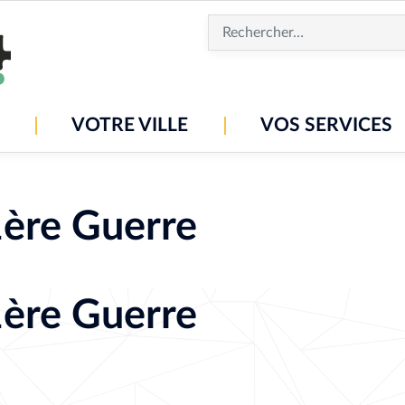
Aller
au
contenu
principal
VOTRE VILLE
VOS SERVICES
ère Guerre
ère Guerre