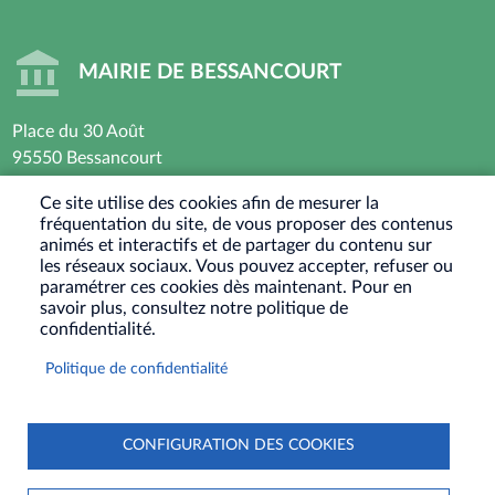
MAIRIE DE BESSANCOURT
Place du 30 Août
95550 Bessancourt
01 30 40 44 44
Ce site utilise des cookies afin de mesurer la
fréquentation du site, de vous proposer des contenus
Horaires d’ouverture : Lundi - Mardi - Mercredi -
animés et interactifs et de partager du contenu sur
Vendredi
les réseaux sociaux. Vous pouvez accepter, refuser ou
paramétrer ces cookies dès maintenant. Pour en
8h30 - 12h / 13h30-17h30
savoir plus, consultez notre politique de
Jeudi : Fermé le matin - 13h30-17h30
confidentialité.
Samedi : Ouvert les 1er et 3eme samedis du mois
Politique de confidentialité
9h30-12h
RÉSEAUX
SOCIAUX
CONFIGURATION DES COOKIES
PIED
PLAN DU SITE
CONTACT
MENTIONS LÉGALES