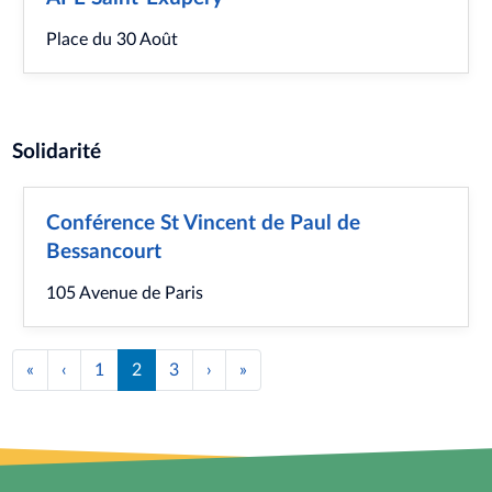
Place du 30 Août
Solidarité
Conférence St Vincent de Paul de
Bessancourt
105 Avenue de Paris
Pagination
«
Première
‹
Page
1
2
3
›
Page
»
Dernière
page
précédente
suivante
page