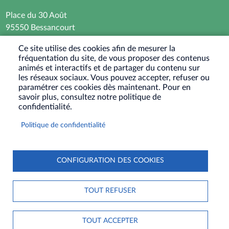
Place du 30 Août
95550 Bessancourt
01 30 40 44 44
Ce site utilise des cookies afin de mesurer la
fréquentation du site, de vous proposer des contenus
Horaires d’ouverture : Lundi - Mardi - Mercredi -
animés et interactifs et de partager du contenu sur
Vendredi
les réseaux sociaux. Vous pouvez accepter, refuser ou
paramétrer ces cookies dès maintenant. Pour en
8h30 - 12h / 13h30-17h30
savoir plus, consultez notre politique de
Jeudi : Fermé le matin - 13h30-17h30
confidentialité.
Samedi : Ouvert les 1er et 3eme samedis du mois
Politique de confidentialité
9h30-12h
RÉSEAUX
SOCIAUX
CONFIGURATION DES COOKIES
PIED
PLAN DU SITE
CONTACT
MENTIONS LÉGALES
DE
TOUT REFUSER
DONNÉES PERSONNELLES
COOKIES
S'IDENTIFIER
PAGE
ACCESSIBILITÉ : NON CONFORME
TOUT ACCEPTER