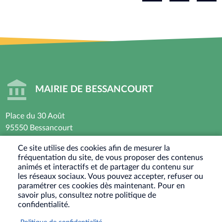
MAIRIE DE BESSANCOURT
Place du 30 Août
95550 Bessancourt
01 30 40 44 44
Ce site utilise des cookies afin de mesurer la
fréquentation du site, de vous proposer des contenus
Horaires d’ouverture : Lundi - Mardi - Mercredi -
animés et interactifs et de partager du contenu sur
Vendredi
les réseaux sociaux. Vous pouvez accepter, refuser ou
paramétrer ces cookies dès maintenant. Pour en
8h30 - 12h / 13h30-17h30
savoir plus, consultez notre politique de
Jeudi : Fermé le matin - 13h30-17h30
confidentialité.
Samedi : Ouvert les 1er et 3eme samedis du mois