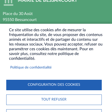
MAIRIE DE BESSANCOURT
Place du 30 Août
95550 Bessancourt
01 30 40 44 44
Ce site utilise des cookies afin de mesurer la
fréquentation du site, de vous proposer des contenus
Horaires d’ouverture : Lundi - Mardi - Mercredi -
animés et interactifs et de partager du contenu sur
Vendredi
les réseaux sociaux. Vous pouvez accepter, refuser ou
paramétrer ces cookies dès maintenant. Pour en
8h30 - 12h / 13h30-17h30
savoir plus, consultez notre politique de
Jeudi : Fermé le matin - 13h30-17h30
confidentialité.
Samedi : Ouvert les 1er et 3eme samedis du mois
Politique de confidentialité
9h30-12h
RÉSEAUX
SOCIAUX
CONFIGURATION DES COOKIES
PIED
PLAN DU SITE
CONTACT
MENTIONS LÉGALES
DE
TOUT REFUSER
DONNÉES PERSONNELLES
COOKIES
S'IDENTIFIER
PAGE