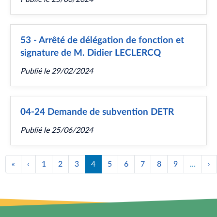
53 - Arrêté de délégation de fonction et
signature de M. Didier LECLERCQ
Publié le
29/02/2024
04-24 Demande de subvention DETR
Publié le
25/06/2024
Pagination
«
Première
‹
Page
1
2
3
4
5
6
7
8
9
…
›
P
page
précédente
s